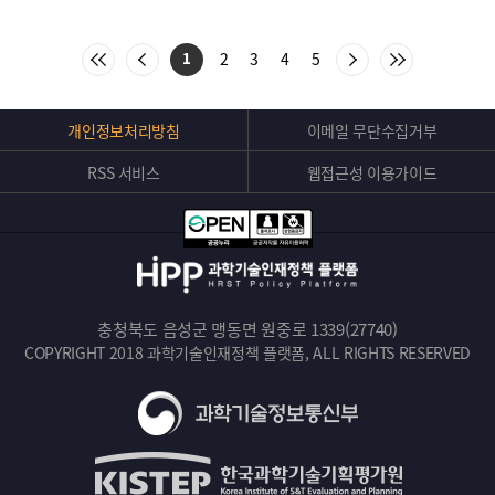
처
이
다
마
2
3
4
5
1
음
전
음
지
목
목
목
막
록
록
록
목
으
으
으
록
Top
개인정보처리방침
이메일 무단수집거부
로
로
로
으
버
이
이
이
로
동
동
동
이
RSS 서비스
웹접근성 이용가이드
튼
동
충청북도 음성군 맹동면 원중로 1339(27740)
COPYRIGHT 2018 과학기술인재정책 플랫폼, ALL RIGHTS RESERVED