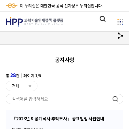
이 누리집은 대한민국 공식 전자정부 누리집입니다.
HPP
통
사
과
합
이
검
학
url
드
색
복
메
기
사
뉴
술
공지사항
하
기
인
28
총
건 │ 페이지 1/6
재
전체
데이터 분류 선택
정
책
검
색
플
하
『2023년 이공계석사 추적조사』 공표일정 사전안내
랫
기