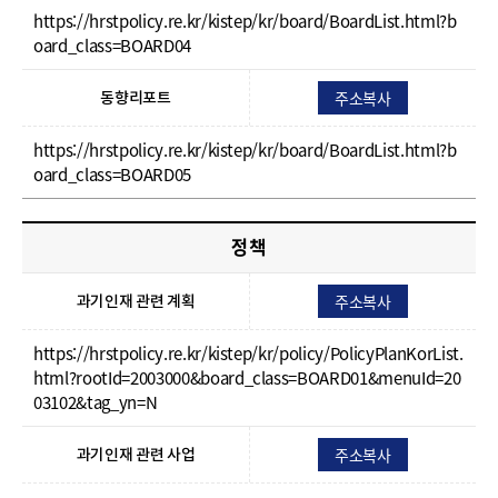
https://hrstpolicy.re.kr/kistep/kr/board/BoardList.html?b
oard_class=BOARD04
주소복사
동향리포트
https://hrstpolicy.re.kr/kistep/kr/board/BoardList.html?b
oard_class=BOARD05
정책
주소복사
과기인재 관련 계획
https://hrstpolicy.re.kr/kistep/kr/policy/PolicyPlanKorList.
html?rootId=2003000&board_class=BOARD01&menuId=20
03102&tag_yn=N
주소복사
과기인재 관련 사업