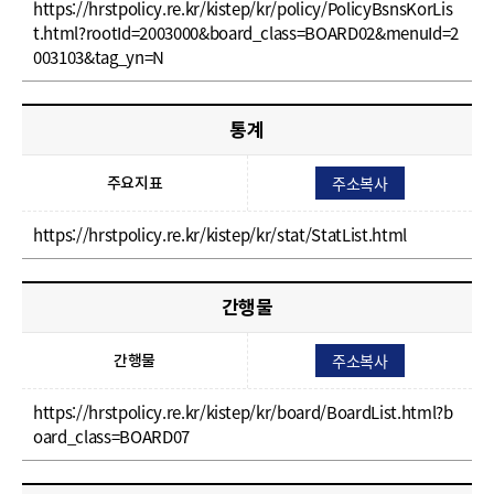
https://hrstpolicy.re.kr/kistep/kr/policy/PolicyBsnsKorLis
t.html?rootId=2003000&board_class=BOARD02&menuId=2
003103&tag_yn=N
통계
주소복사
주요지표
https://hrstpolicy.re.kr/kistep/kr/stat/StatList.html
간행물
주소복사
간행물
https://hrstpolicy.re.kr/kistep/kr/board/BoardList.html?b
oard_class=BOARD07