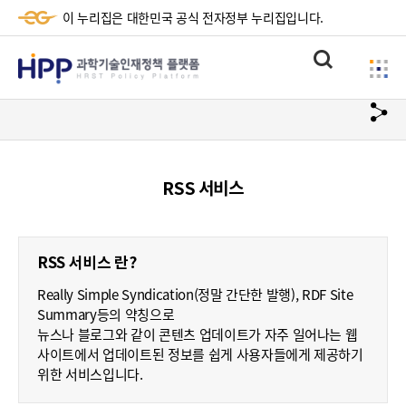
이 누리집은 대한민국 공식 전자정부 누리집입니다.
HPP
통
사
과
합
이
검
학
url
드
색
복
메
기
사
뉴
술
RSS 서비스
하
기
인
재
RSS 서비스 란?
정
Really Simple Syndication(정말 간단한 발행), RDF Site
책
Summary등의 약칭으로
뉴스나 블로그와 같이 콘텐츠 업데이트가 자주 일어나는 웹
플
사이트에서 업데이트된 정보를 쉽게 사용자들에게 제공하기
위한 서비스입니다.
랫