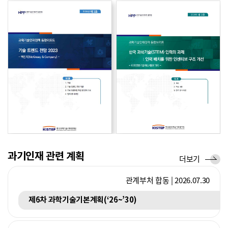
향
향
국제기구
경제협력개발기구(OECD)
2026.05.14
교육과정 개혁의 성공을 위한 생태계적 접근과 실행 전략
리
브
포
리
트
프
과기인재 관련 계획
계
더보기
획
관계부처 합동 | 2026.07.30
제6차 과학기술기본계획(‘26~’30)