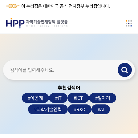
-+
이 누리집은 대한민국 공식 전자정부 누리집입니다.
HPP
사
과
이
학
드
메
기
뉴
술
검
인
색
재
추천검색어
하
정
기
#
이공계
#
IT
#
ICT
#
일자리
책
#
과학기술인력
#
R&D
#
AI
플
랫