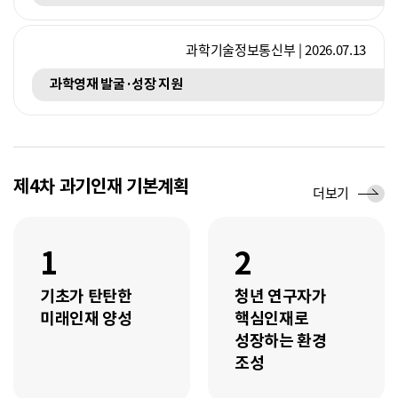
과학기술정보통신부 | 2026.07.13
과학영재 발굴·성장 지원
제4차 과기인재 기본계획
세
더보기
부
추
진
1
2
과
제
기초가 탄탄한
청년 연구자가
미래인재 양성
핵심인재로
성장하는 환경
조성