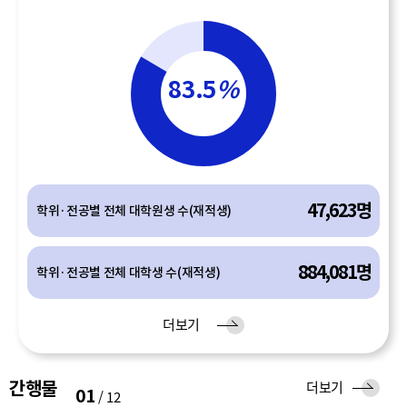
83.5
%
47,623명
학위·전공별 전체 대학원생 수(재적생)
884,081명
학위·전공별 전체 대학생 수(재적생)
유
더보기
입
간행물
간
더보기
01
/
12
행