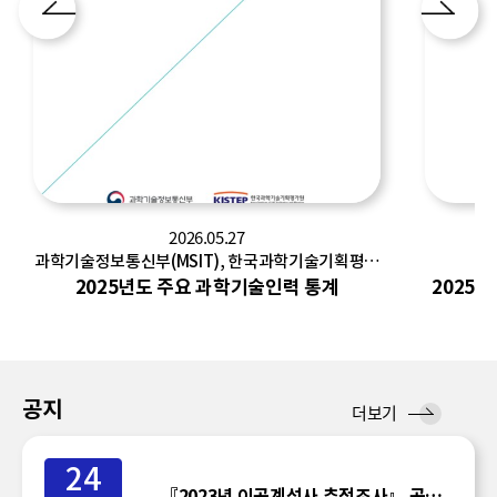
2026.05.27
과학기술정보통신부(MSIT), 한국과학기술기획평가
한
원(KISTEP)
2025년도 주요 과학기술인력 통계
2025
공지
공
더보기
지
24
『2023년 이공계석사 추적조사』 공표일정 