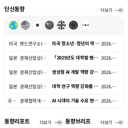
폼
단신동향
단
더보기
HRST
신
Policy
동
향
Platform
미국
랜드연구소(RAND)
2026.06.01
미국 청소년·청년의 약 20%가 정신건강 조언용 AI 챗봇을 이용
일본
경제산업성(METI)
2026.06.12
「2025년도 대학발 벤처 기업 실태 조사」 결과(속보) 발표
일본
경제산업성(METI)
2026.05.14
생성형 AI 개발 역량 강화 프로젝트 「GENIAC」에서, 신규 연구개발 과제 채택
일본
경제산업성(METI), 문부과학성(MEXT)
2026.05.22
대학 연구 역량 강화를 위한 방안(지금까지의 논의 요약)
국제기구
경제협력개발기구(OECD)
2026.06.05
AI 시대의 기술 수요 변화와 인력 역량 강화 정책 방향
국제기구
경제협력개발기구(OECD)
2026.05.12
노동시장 변화에 대응한 적극적 노동시장정책과 공공고용서비스 개혁 동향
동향리포트
동향브리프
동
더보기
동
더보기