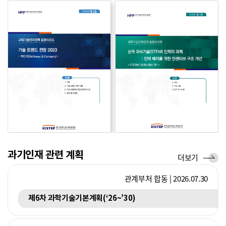
향
향
국제기구
경제협력개발기구(OECD)
2026.05.14
교육과정 개혁의 성공을 위한 생태계적 접근과 실행 전략
리
브
포
리
트
프
과기인재 관련 계획
계
더보기
획
관계부처 합동 | 2026.07.30
제6차 과학기술기본계획(‘26~’30)