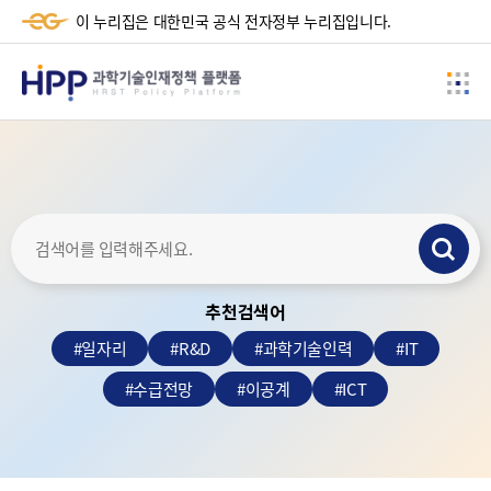
-+
이 누리집은 대한민국 공식 전자정부 누리집입니다.
HPP
사
과
이
학
드
메
기
뉴
술
검
인
색
재
추천검색어
하
정
기
#
일자리
#
R&D
#
과학기술인력
#
IT
책
#
수급전망
#
이공계
#
ICT
플
랫