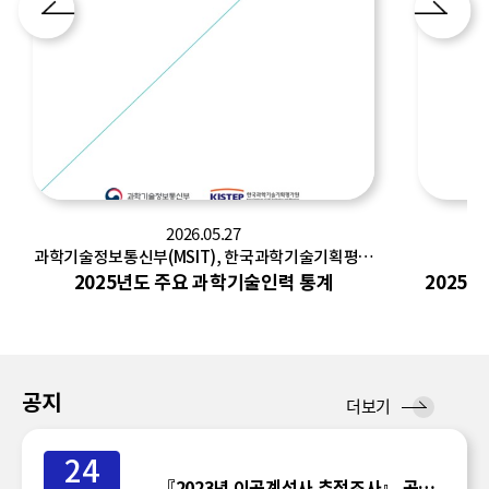
2026.05.27
과학기술정보통신부(MSIT), 한국과학기술기획평가
한
원(KISTEP)
2025년도 주요 과학기술인력 통계
2025
공지
공
더보기
지
24
『2023년 이공계석사 추적조사』 공표일정 