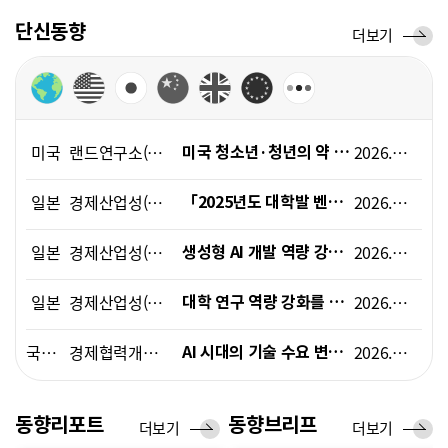
폼
단신동향
단
더보기
HRST
신
Policy
동
향
Platform
미국
랜드연구소(RAND)
2026.06.01
미국 청소년·청년의 약 20%가 정신건강 조언용 AI 챗봇을 이용
일본
경제산업성(METI)
2026.06.12
「2025년도 대학발 벤처 기업 실태 조사」 결과(속보) 발표
일본
경제산업성(METI)
2026.05.14
생성형 AI 개발 역량 강화 프로젝트 「GENIAC」에서, 신규 연구개발 과제 채택
일본
경제산업성(METI), 문부과학성(MEXT)
2026.05.22
대학 연구 역량 강화를 위한 방안(지금까지의 논의 요약)
국제기구
경제협력개발기구(OECD)
2026.06.05
AI 시대의 기술 수요 변화와 인력 역량 강화 정책 방향
국제기구
경제협력개발기구(OECD)
2026.05.12
노동시장 변화에 대응한 적극적 노동시장정책과 공공고용서비스 개혁 동향
동향리포트
동향브리프
동
더보기
동
더보기