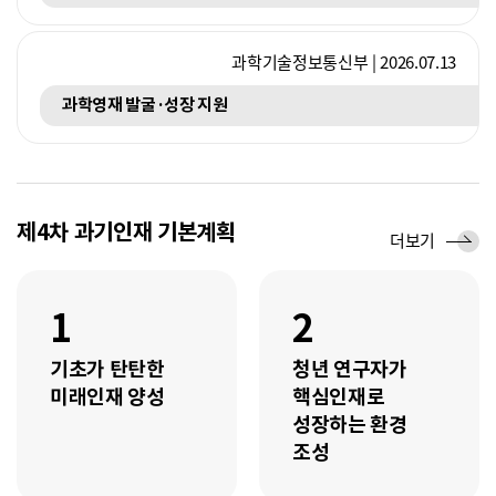
과학기술정보통신부 | 2026.07.13
과학영재 발굴·성장 지원
제4차 과기인재 기본계획
세
더보기
부
추
진
1
2
과
제
기초가 탄탄한
청년 연구자가
미래인재 양성
핵심인재로
성장하는 환경
조성