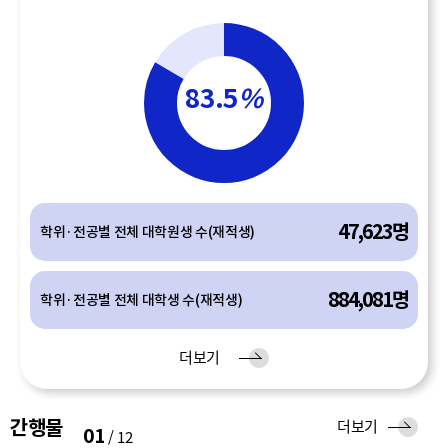
83.5
%
47,623명
학위·전공별 전체 대학원생 수(재적생)
884,081명
학위·전공별 전체 대학생 수(재적생)
유
더보기
입
간행물
간
더보기
01
/
12
행