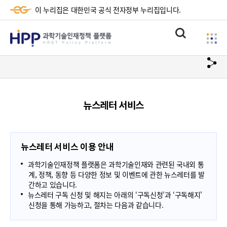
이 누리집은 대한민국 공식 전자정부 누리집입니다.
HPP
통
사
과
합
이
검
학
url
드
색
복
메
기
사
뉴
술
뉴스레터 서비스
하
기
인
재
뉴스레터 서비스 이용 안내
정
과학기술인재정책 플랫폼은 과학기술인재와 관련된 국내외 통
책
계, 정책, 동향 등 다양한 정보 및 이벤트에 관한 뉴스레터를 발
간하고 있습니다.
플
뉴스레터 구독 신청 및 해지는 아래의 ‘구독신청’과 ‘구독해지'
신청을 통해 가능하고, 절차는 다음과 같습니다.
랫