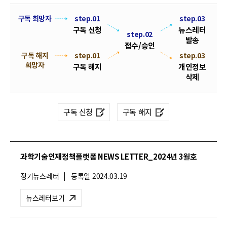
폼
HRST
뉴
구독 희망자
step.01
step.03
구독 신청
뉴스레터
스
step.02
Policy
발송
레
접수/승인
Platform
구독 해지
step.01
s
접
step.03
터
희망자
t
수
구독 해지
개인정보
구
e
/
삭제
독
p
승
.
신
인
0
청
구독 신청
구독 해지
2
및
해
지
과학기술인재정책플랫폼 NEWS LETTER_2024년 3월호
절
차
뉴
정기뉴스레터
등록일
2024.03.19
안
스
레
내
뉴스레터보기
터
유
형