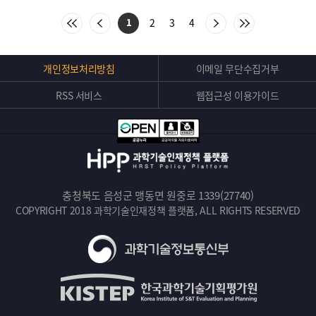
:
처
이
다
마
2
3
4
1
음
전
음
지
목
목
목
막
록
록
록
목
으
으
으
록
Top
개인정보처리방침
이메일 무단수집거부
로
로
로
으
버
이
이
이
로
동
동
동
이
RSS 서비스
웹접근성 이용가이드
튼
동
충청북도 음성군 맹동면 원중로 1339(27740)
COPYRIGHT 2018 과학기술인재정책 플랫폼, ALL RIGHTS RESERVED