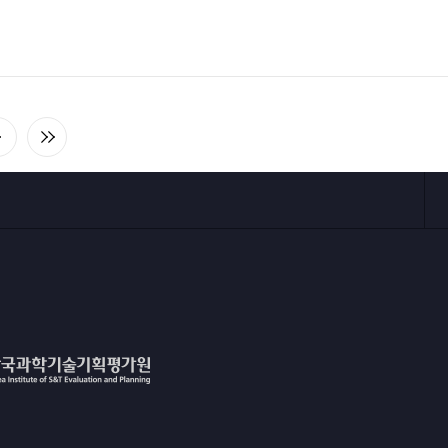
다
마
음
지
목
막
록
목
으
록
로
으
이
로
동
이
동