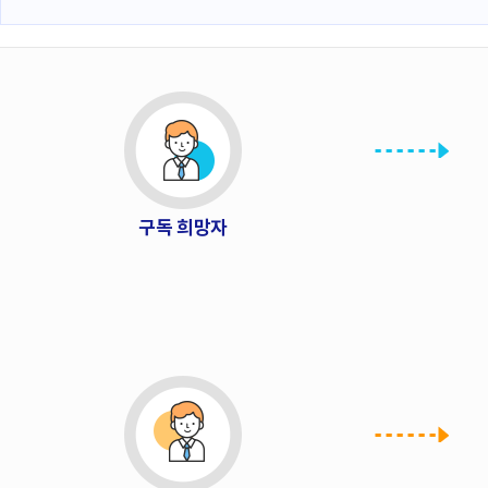
폼
HRST
Policy
뉴
스
Platform
레
터
구
구독 희망자
독
신
청
및
해
지
절
차
안
내