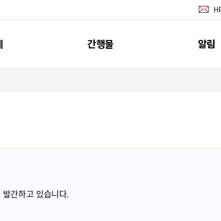
H
계
간행물
알림
지표
간행물
공지사
계
소개
뉴스레터 서
이벤트
RSS 서비
 발간하고 있습니다.