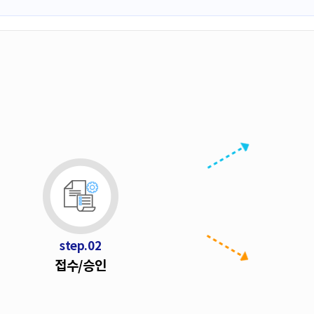
step.02
접
접수/승인
수
/
승