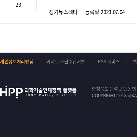
23
유
뉴
정기뉴스레터
등록일
2023.07.04
형
스
:
레
터
유
형
:
개인정보처리방침
이메일 무단수집거부
RSS 서비스
웹
Top
버
충청북도 음성군 맹동면 원중
튼
COPYRIGHT 2018 과