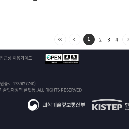
처
이
2
3
4
1
음
전
목
목
접근성 이용가이드
록
록
으
으
로
로
이
이
로 1339(27740)
동
동
학기술인재정책 플랫폼, ALL RIGHTS RESERVED