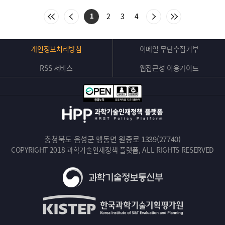
:
처
이
다
마
2
3
4
1
음
전
음
지
목
목
목
막
록
록
록
목
으
으
으
록
Top
개인정보처리방침
이메일 무단수집거부
로
로
로
으
버
이
이
이
로
동
동
동
이
RSS 서비스
웹접근성 이용가이드
튼
동
충청북도 음성군 맹동면 원중로 1339(27740)
COPYRIGHT 2018 과학기술인재정책 플랫폼, ALL RIGHTS RESERVED