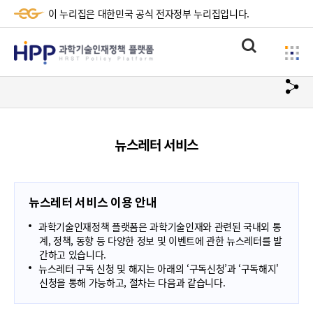
이 누리집은 대한민국 공식 전자정부 누리집입니다.
HPP
통
사
과
합
이
검
학
url
드
색
복
메
기
사
뉴
술
뉴스레터 서비스
하
기
인
재
뉴스레터 서비스 이용 안내
정
과학기술인재정책 플랫폼은 과학기술인재와 관련된 국내외 통
책
계, 정책, 동향 등 다양한 정보 및 이벤트에 관한 뉴스레터를 발
간하고 있습니다.
플
뉴스레터 구독 신청 및 해지는 아래의 ‘구독신청’과 ‘구독해지'
신청을 통해 가능하고, 절차는 다음과 같습니다.
랫