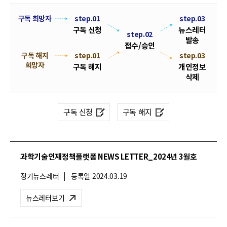
폼
HRST
뉴
구독 희망자
step.01
step.03
구독 신청
뉴스레터
스
step.02
Policy
발송
레
접수/승인
Platform
구독 해지
step.01
s
접
step.03
터
희망자
t
수
구독 해지
개인정보
구
e
/
삭제
독
p
승
.
신
인
0
청
구독 신청
구독 해지
2
및
해
지
과학기술인재정책플랫폼 NEWS LETTER_2024년 3월호
절
차
뉴
정기뉴스레터
등록일
2024.03.19
안
스
레
내
뉴스레터보기
터
유
형