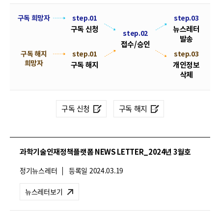
폼
HRST
뉴
구독 희망자
step.01
step.03
구독 신청
뉴스레터
스
step.02
Policy
발송
레
접수/승인
Platform
구독 해지
step.01
s
접
step.03
터
희망자
t
수
구독 해지
개인정보
구
e
/
삭제
독
p
승
.
신
인
0
청
구독 신청
구독 해지
2
및
해
지
과학기술인재정책플랫폼 NEWS LETTER_2024년 3월호
절
차
뉴
정기뉴스레터
등록일
2024.03.19
안
스
레
내
뉴스레터보기
터
유
형