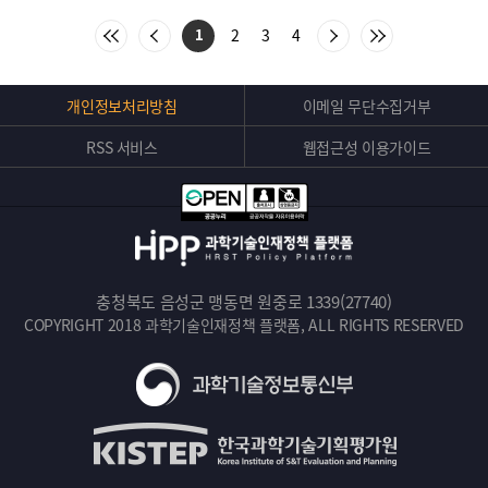
:
처
이
다
마
2
3
4
1
음
전
음
지
목
목
목
막
록
록
록
목
으
으
으
록
Top
개인정보처리방침
이메일 무단수집거부
로
로
로
으
버
이
이
이
로
동
동
동
이
RSS 서비스
웹접근성 이용가이드
튼
동
충청북도 음성군 맹동면 원중로 1339(27740)
COPYRIGHT 2018 과학기술인재정책 플랫폼, ALL RIGHTS RESERVED