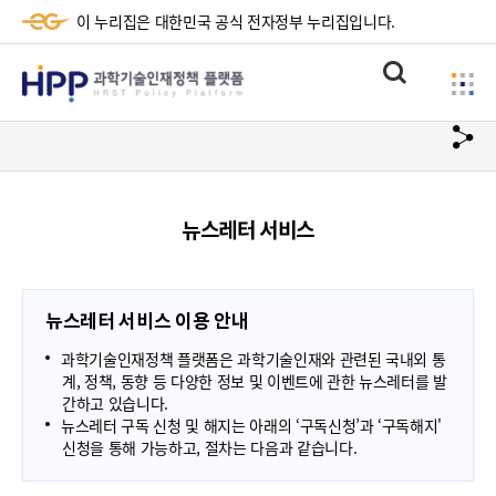
이 누리집은 대한민국 공식 전자정부 누리집입니다.
HPP
통
사
과
합
이
검
학
url
드
색
복
메
기
사
뉴
술
뉴스레터 서비스
하
기
인
재
뉴스레터 서비스 이용 안내
정
과학기술인재정책 플랫폼은 과학기술인재와 관련된 국내외 통
책
계, 정책, 동향 등 다양한 정보 및 이벤트에 관한 뉴스레터를 발
간하고 있습니다.
플
뉴스레터 구독 신청 및 해지는 아래의 ‘구독신청’과 ‘구독해지'
신청을 통해 가능하고, 절차는 다음과 같습니다.
랫