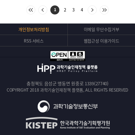
:
처
이
다
마
2
3
4
1
음
전
음
지
목
목
목
막
록
록
록
목
으
으
으
록
Top
개인정보처리방침
이메일 무단수집거부
로
로
로
으
버
이
이
이
로
동
동
동
이
RSS 서비스
웹접근성 이용가이드
튼
동
충청북도 음성군 맹동면 원중로 1339(27740)
COPYRIGHT 2018 과학기술인재정책 플랫폼, ALL RIGHTS RESERVED