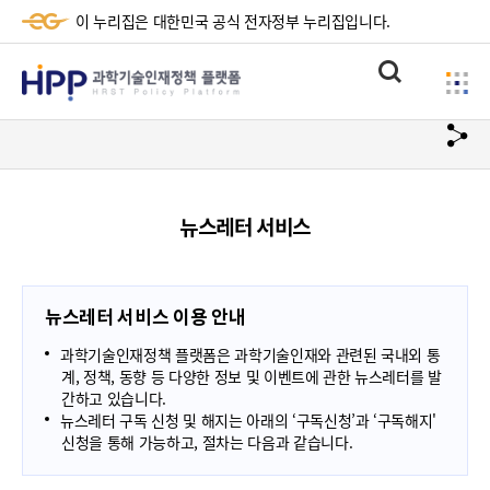
이 누리집은 대한민국 공식 전자정부 누리집입니다.
HPP
통
사
과
합
이
검
학
url
드
색
복
메
기
사
뉴
술
뉴스레터 서비스
하
기
인
재
뉴스레터 서비스 이용 안내
정
과학기술인재정책 플랫폼은 과학기술인재와 관련된 국내외 통
책
계, 정책, 동향 등 다양한 정보 및 이벤트에 관한 뉴스레터를 발
간하고 있습니다.
플
뉴스레터 구독 신청 및 해지는 아래의 ‘구독신청’과 ‘구독해지'
신청을 통해 가능하고, 절차는 다음과 같습니다.
랫