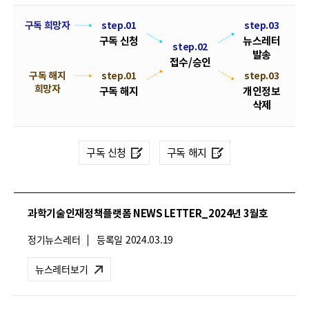
폼
HRST
뉴
구독 희망자
step.01
step.03
구독 신청
뉴스레터
스
step.02
Policy
발송
레
접수/승인
Platform
구독 해지
step.01
s
접
step.03
터
희망자
t
수
구독 해지
개인정보
구
e
/
삭제
독
p
승
.
신
인
0
청
구독 신청
구독 해지
2
및
해
지
과학기술인재정책플랫폼 NEWS LETTER_2024년 3월호
절
차
뉴
정기뉴스레터
등록일
2024.03.19
안
스
레
내
뉴스레터보기
터
유
형