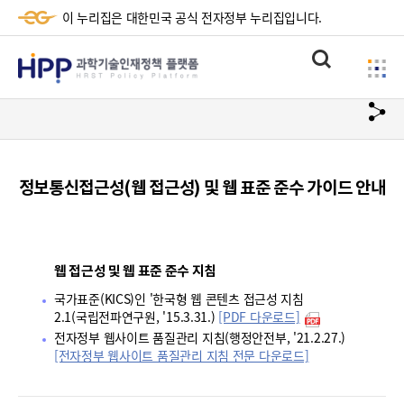
이 누리집은 대한민국 공식 전자정부 누리집입니다.
HPP
통
사
과
합
이
검
학
url
드
색
복
메
기
사
뉴
술
정보통신접근성(웹 접근성) 및 웹 표준 준수 가이드 안내
하
기
인
재
웹 접근성 및 웹 표준 준수 지침
정
국가표준(KICS)인 '한국형 웹 콘텐츠 접근성 지침
책
2.1(국립전파연구원, '15.3.31.)
[PDF 다운로드]
전자정부 웹사이트 품질관리 지침(행정안전부, '21.2.27.)
플
[전자정부 웹사이트 품질관리 지침 전문 다운로드]
랫