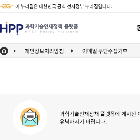
이 누리집은 대한민국 공식 전자정부 누리집입니다.
HPP
과
학
개인정보처리방침
이메일 무단수집거부
Home
기
단
술
동향
인
동향
재
정
책
과학기술인재정채 플랫폼에 게시된 이
유념하시기 바랍니다.
플
랫