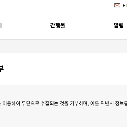
H
계
간행물
알림
지표
간행물
공지사
계
소개
부
뉴스레터 서
이벤트
RSS 서비
 이용하여 무단으로 수집되는 것을 거부하며, 이를 위반시 정보