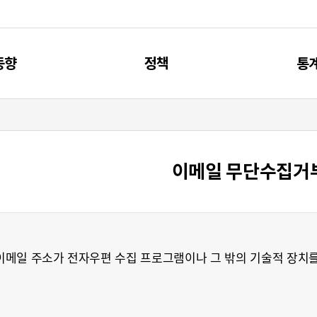
동향
정책
통
신동향
제4차 과기인재 기본계획
주요
리포트
과기인재 관련 계획
통
이메일 무단수집거
브리프
과기인재 관련 사업
메일 주소가 전자우편 수집 프로그램이나 그 밖의 기술적 장치를