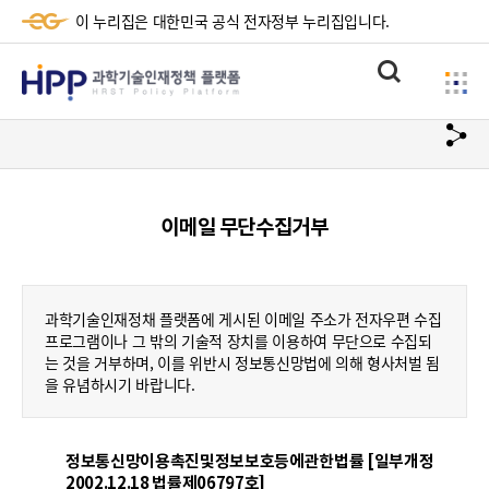
이 누리집은 대한민국 공식 전자정부 누리집입니다.
HPP
통
사
과
합
이
검
학
url
드
색
복
메
기
사
뉴
술
이메일 무단수집거부
하
기
인
재
과학기술인재정채 플랫폼에 게시된 이메일 주소가 전자우편 수집
정
프로그램이나 그 밖의 기술적 장치를 이용하여 무단으로 수집되
는 것을 거부하며, 이를 위반시 정보통신망법에 의해 형사처벌 됨
책
을 유념하시기 바랍니다.
플
랫
정보통신망이용촉진및정보보호등에관한법률 [일부개정
2002.12.18 법률제06797호]