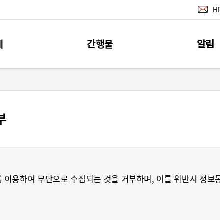
H
계
간행물
알림
지표
간행물
공지사
계
소개
부
뉴스레터 서
이벤트
RSS 서비
 이용하여 무단으로 수집되는 것을 거부하며, 이를 위반시 정보