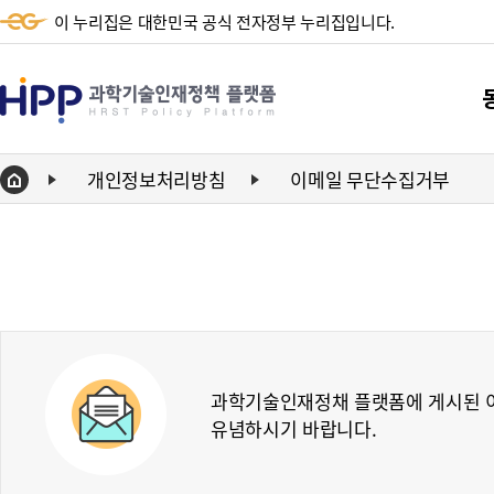
이 누리집은 대한민국 공식 전자정부 누리집입니다.
HPP
과
학
개인정보처리방침
이메일 무단수집거부
Home
기
단
술
동향
인
동향
재
정
책
과학기술인재정채 플랫폼에 게시된 이
유념하시기 바랍니다.
플
랫