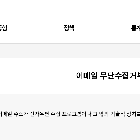
동향
정책
통
신동향
제4차 과기인재 기본계획
주요
리포트
과기인재 관련 계획
통
이메일 무단수집거
브리프
과기인재 관련 사업
메일 주소가 전자우편 수집 프로그램이나 그 밖의 기술적 장치를