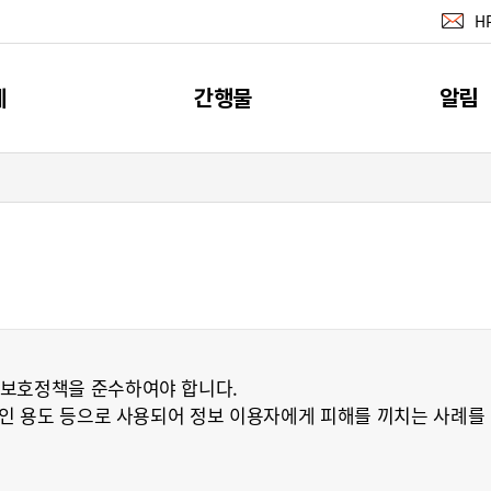
H
계
간행물
알림
지표
간행물
공지사
계
소개
뉴스레터 서
이벤트
RSS 서비
보호정책을 준수하여야 합니다.
인 용도 등으로 사용되어 정보 이용자에게 피해를 끼치는 사례를