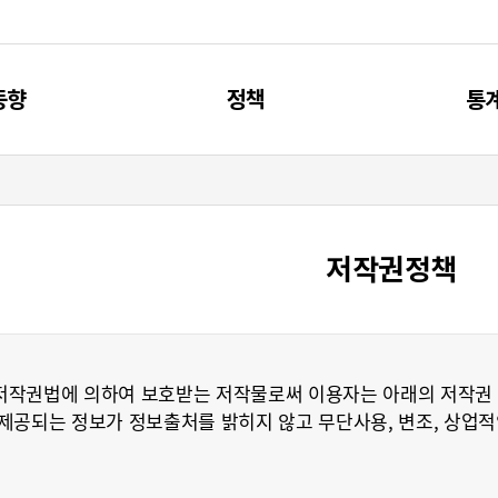
동향
정책
통
신동향
제4차 과기인재 기본계획
주요
리포트
과기인재 관련 계획
통
저작권정책
브리프
과기인재 관련 사업
저작권법에 의하여 보호받는 저작물로써 이용자는 아래의 저작권 
공되는 정보가 정보출처를 밝히지 않고 무단사용, 변조, 상업적