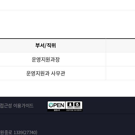
부서/직위
운영지원과장
운영지원과 사무관
접근성 이용가이드
로 1339(27740)