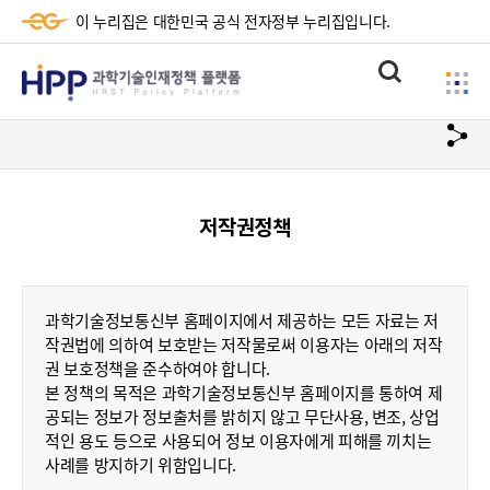
이 누리집은 대한민국 공식 전자정부 누리집입니다.
HPP
통
사
과
합
이
검
학
url
드
색
복
메
기
사
뉴
술
저작권정책
하
기
인
재
과학기술정보통신부 홈페이지에서 제공하는 모든 자료는 저
정
작권법에 의하여 보호받는 저작물로써 이용자는 아래의 저작
권 보호정책을 준수하여야 합니다.
책
본 정책의 목적은 과학기술정보통신부 홈페이지를 통하여 제
플
공되는 정보가 정보출처를 밝히지 않고 무단사용, 변조, 상업
적인 용도 등으로 사용되어 정보 이용자에게 피해를 끼치는
랫
사례를 방지하기 위함입니다.