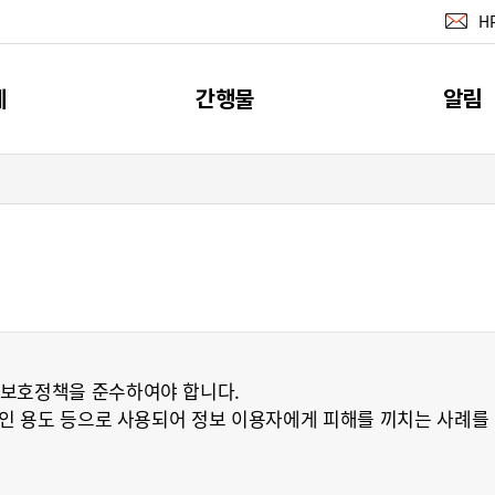
H
계
간행물
알림
지표
간행물
공지사
계
소개
뉴스레터 서
이벤트
RSS 서비
보호정책을 준수하여야 합니다.
인 용도 등으로 사용되어 정보 이용자에게 피해를 끼치는 사례를