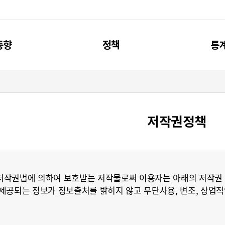
동향
정책
통
신동향
제4차 과기인재 기본계획
주요
리포트
과기인재 관련 계획
통
저작권정책
브리프
과기인재 관련 사업
저작권법에 의하여 보호받는 저작물로써 이용자는 아래의 저작권 
공되는 정보가 정보출처를 밝히지 않고 무단사용, 변조, 상업적