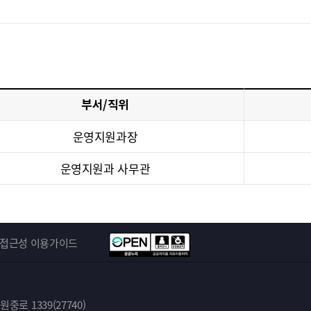
부서/직위
운영지원과장
운영지원과 사무관
접근성 이용가이드
로 1339(27740)